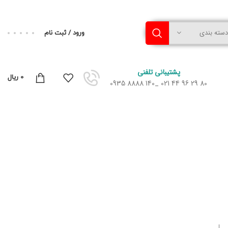
دسته بندی
ورود / ثبت نام
پشتیبانی تلفنی
0
ریال
80 29 96 44 021 _140 8888 0935