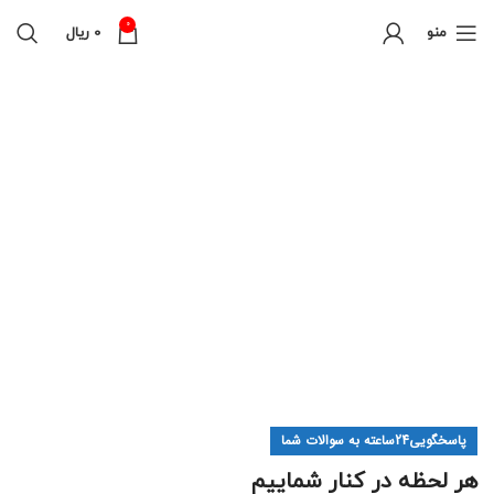
0
منو
0
ریال
پاسخگویی24ساعته به سوالات شما
هر لحظه در کنار شماییم