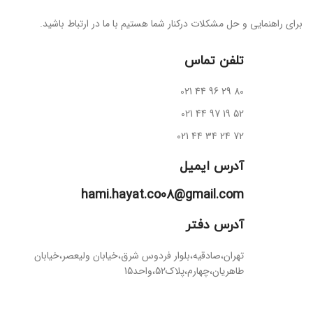
برای راهنمایی و حل مشکلات درکنار شما هستیم با ما در ارتباط باشید.
تلفن تماس
021 44 96 29 80
021 44 97 19 52
72 24 34 44 021
آدرس ایمیل
hami.hayat.co08@gmail.com
آدرس دفتر
تهران،صادقیه،بلوار فردوس شرق،خیابان ولیعصر،خیابان
طاهریان،
چهارم،پلاک52،واحد15