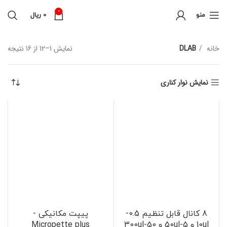
0
منو
0
ریال
خانه
DLAB
نمایش 1–12 از 16 نتیجه
نمایش نوار کناری
8 کانال قابل تنظیم 0.5-
پیپت مکانیکی -
10ul و 5-50ul و 50-300ul
Micropette plus