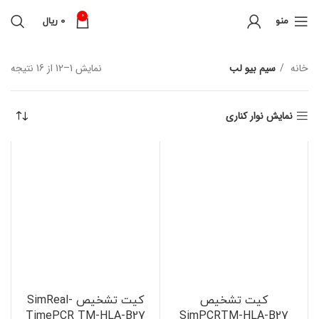
0
منو
0
ریال
خانه
سیم بیو لب
نمایش 1–12 از 16 نتیجه
نمایش نوار کناری
کیت تشخیص
کیت تشخیص SimReal-
TimePCR TM-HLA-B27
SimPCRTM-HLA-B27