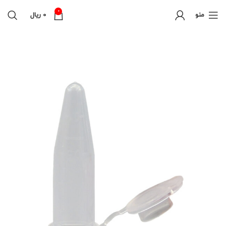
0
منو
0
ریال