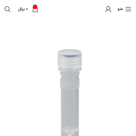
0
منو
0
ریال