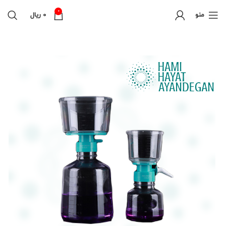
0
منو
0
ریال