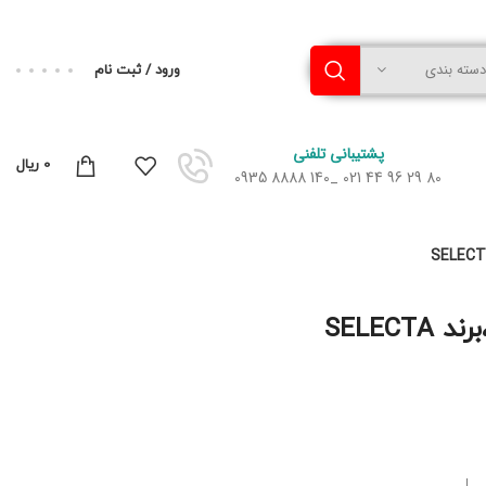
دسته بندی
ورود / ثبت نام
پشتیبانی تلفنی
0
ریال
80 29 96 44 021 _140 8888 0935