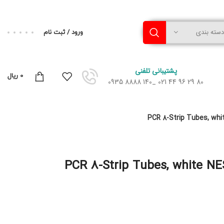
دسته بندی
ورود / ثبت نام
پشتیبانی تلفنی
0
ریال
80 29 96 44 021 _140 8888 0935