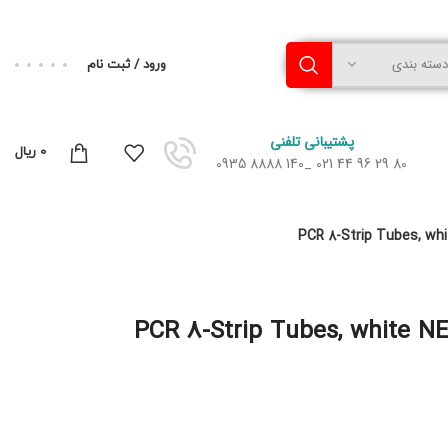
دسته بندی
ورود / ثبت نام
پشتیبانی تلفنی
0
ریال
80 29 96 44 021 _140 8888 0935